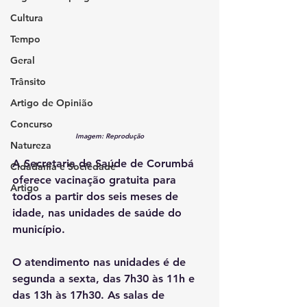
Cultura
Tempo
Geral
Trânsito
Artigo de Opinião
Concurso
Imagem: Reprodução
Natureza
A Secretaria de Saúde de Corumbá 
Cidadania e Sociedade
oferece vacinação gratuita para 
Artigo
todos a partir dos seis meses de 
idade, nas unidades de saúde do 
município.
O atendimento nas unidades é de 
segunda a sexta, das 7h30 às 11h e 
das 13h às 17h30. As salas de 