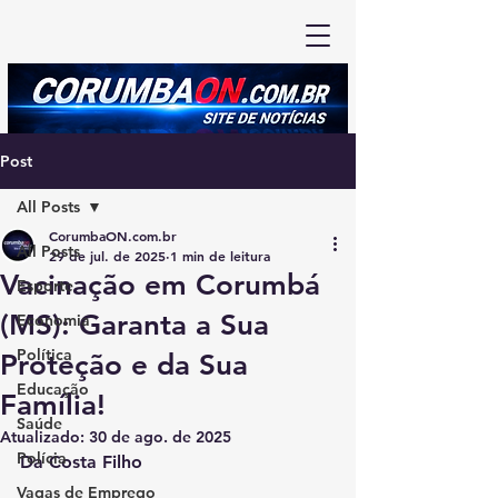
Post
All Posts
CorumbaON.com.br
All Posts
29 de jul. de 2025
1 min de leitura
Vacinação em Corumbá
Esporte
(MS): Garanta a Sua
Economia
Política
Proteção e da Sua
Educação
Família!
Saúde
Atualizado:
30 de ago. de 2025
Polícia
Da Costa Filho
Vagas de Emprego