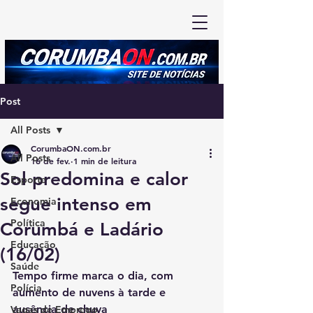
Post
All Posts
CorumbaON.com.br
All Posts
16 de fev.
1 min de leitura
Sol predomina e calor
Esporte
segue intenso em
Economia
Política
Corumbá e Ladário
Educação
(16/02)
Saúde
Tempo firme marca o dia, com 
Polícia
aumento de nuvens à tarde e 
ausência de chuva
Vagas de Emprego