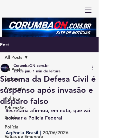
Post
All Posts
CorumbaON.com.br
All Posts
20 de jun.
1 min de leitura
Sistema da Defesa Civil é
Esporte
suspenso após invasão e
Economia
Política
disparo falso
Educação
Secretaria afirmou, em nota, que vai 
Saúde
acionar a Polícia Federal
Polícia
Agência Brasil |
 20/06/2026
Vagas de Emprego