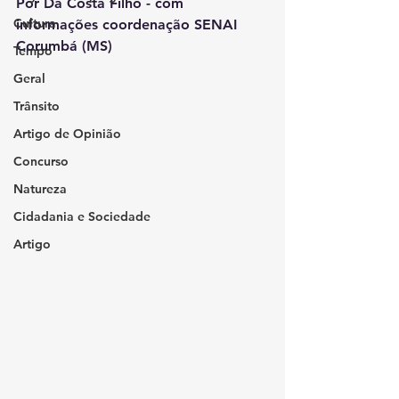
Por Da Costa Filho - com 
Cultura
informações coordenação SENAI 
Corumbá (MS)
Tempo
Geral
Trânsito
Artigo de Opinião
Concurso
Natureza
Cidadania e Sociedade
Artigo