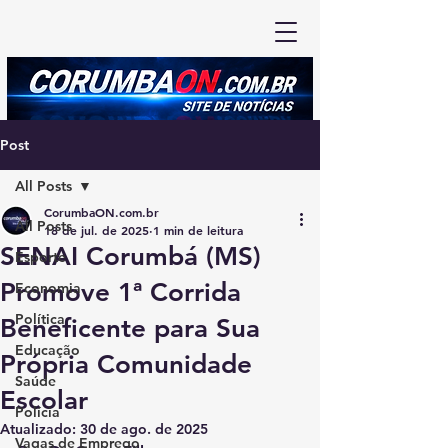
Post
All Posts
CorumbaON.com.br
All Posts
18 de jul. de 2025
1 min de leitura
SENAI Corumbá (MS)
Esporte
Promove 1ª Corrida
Economia
Política
Beneficente para Sua
Educação
Própria Comunidade
Saúde
Escolar
Polícia
Atualizado:
30 de ago. de 2025
Vagas de Emprego