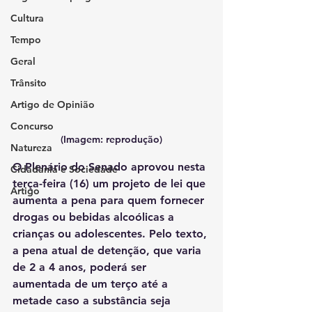
Cultura
Tempo
Geral
Trânsito
Artigo de Opinião
Concurso
(Imagem: reprodução)
Natureza
O Plenário do Senado aprovou nesta 
Cidadania e Sociedade
terça-feira (16) um projeto de lei que 
Artigo
aumenta a pena para quem fornecer 
drogas ou bebidas alcoólicas a 
crianças ou adolescentes. Pelo texto, 
a pena atual de detenção, que varia 
de 2 a 4 anos, poderá ser 
aumentada de um terço até a 
metade caso a substância seja 