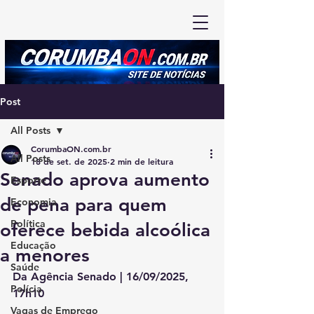
Post
All Posts
CorumbaON.com.br
All Posts
18 de set. de 2025
2 min de leitura
Senado aprova aumento
Esporte
de pena para quem
Economia
Política
oferece bebida alcoólica
Educação
a menores
Saúde
Da Agência Senado | 16/09/2025, 
Polícia
17h10
Vagas de Emprego