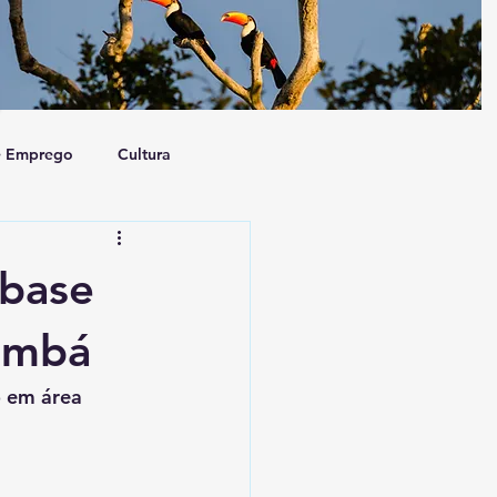
e Emprego
Cultura
a e Sociedade
Artigo
 base
umbá
o em área 