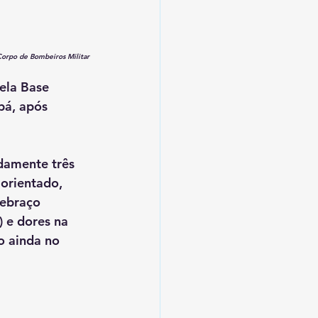
orpo de Bombeiros Militar
ela Base 
bá, após 
damente três 
orientado, 
tebraço 
 e dores na 
o ainda no 