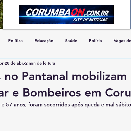
Política
Educação
Saúde
Polícia
Vagas d
br
28 de abr.
2 min de leitura
Artigo de Opinião
Concurso
Natureza
Cidadani
 no Pantanal mobilizam
ar e Bombeiros em Cor
 e 57 anos, foram socorridos após queda e mal súbit