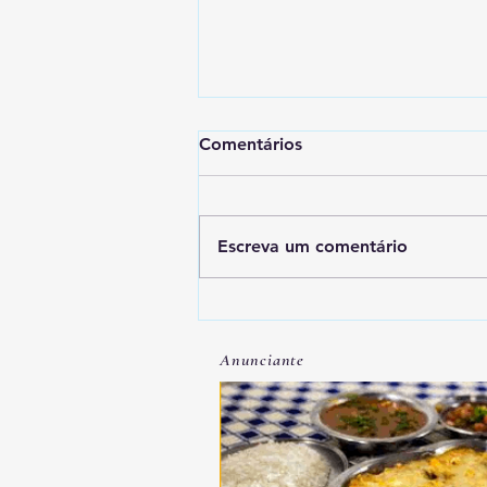
Comentários
Escreva um comentário
Lei que aumenta punição a
crimes digitais contra
Anunciante
crianças é sancionada