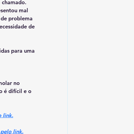
o chamado. 
sentou mal 
o de problema 
ecessidade de 
ridas para uma 
molar no 
 difícil e o 
 link.
pelo link.