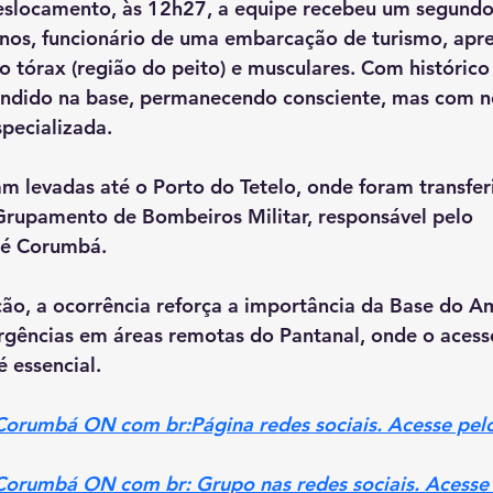
 deslocamento, às 12h27, a equipe recebeu um segund
s, funcionário de uma embarcação de turismo, apre
o tórax (região do peito) e musculares. Com históric
atendido na base, permanecendo consciente, mas com n
pecializada.
am levadas até o Porto do Tetelo, onde foram transfe
rupamento de Bombeiros Militar, responsável pelo 
é Corumbá.
ão, a ocorrência reforça a importância da Base do A
ências em áreas remotas do Pantanal, onde o acesso é
 essencial.
 Corumbá ON com br:Página redes sociais. Acesse pelo
 Corumbá ON com br: Grupo nas redes sociais. Acesse 