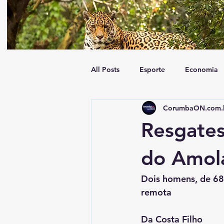
All Posts
Esporte
Economia
CorumbaON.com.
Tempo
Geral
Trânsito
Resgates
do Amol
Dois homens, de 68
remota
Da Costa Filho