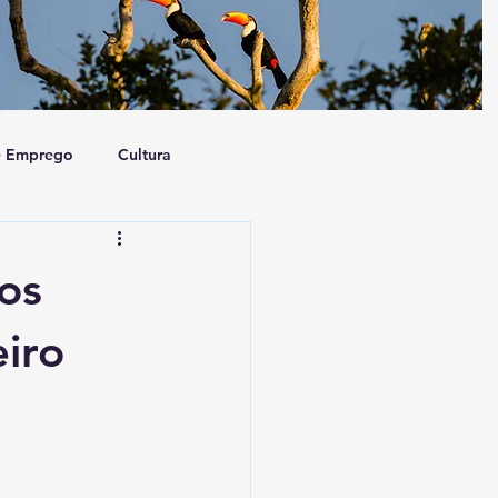
e Emprego
Cultura
a e Sociedade
Artigo
os
eiro