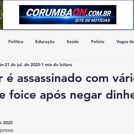
Política
Educação
Saúde
Polícia
Vagas d
br
21 de jul. de 2025
1 min de leitura
Artigo de Opinião
Concurso
Natureza
Cidadani
r é assassinado com vári
e foice após negar dinh
e 2025
 preso