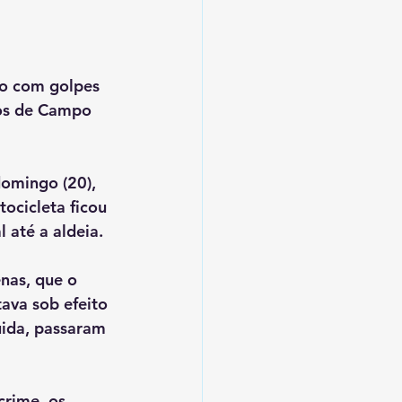
o com golpes 
ros de Campo 
omingo (20), 
ocicleta ficou 
 até a aldeia.
nas, que o 
ava sob efeito 
uida, passaram 
crime, os 