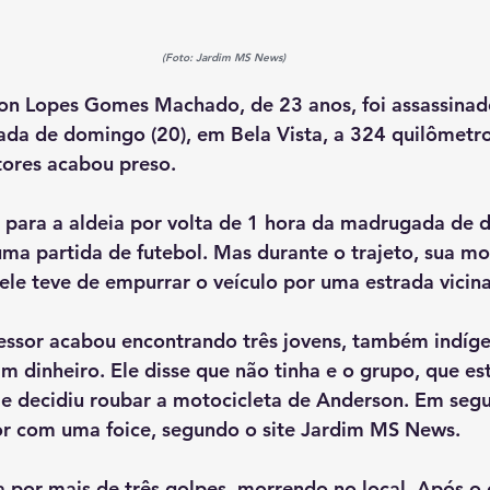
(Foto: Jardim MS News)
on Lopes Gomes Machado, de 23 anos, foi assassinad
ada de domingo (20), em Bela Vista, a 324 quilômet
ores acabou preso.
 para a aldeia por volta de 1 hora da madrugada de d
uma partida de futebol. Mas durante o trajeto, sua mot
ele teve de empurrar o veículo por uma estrada vicinal
essor acabou encontrando três jovens, também indíge
 dinheiro. Ele disse que não tinha e o grupo, que est
ou e decidiu roubar a motocicleta de Anderson. Em seg
sor com uma foice, segundo o site Jardim MS News.
da por mais de três golpes, morrendo no local. Após o 