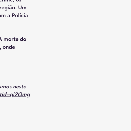
região. Um 
am a Polícia 
 A morte do 
, onde 
amos neste 
xtid=qi2Omg