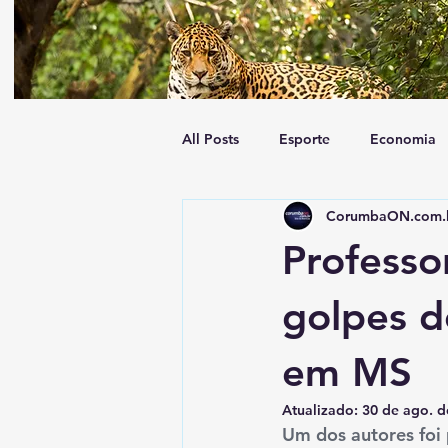
All Posts
Esporte
Economia
CorumbaON.com.
Tempo
Geral
Trânsito
Professo
golpes d
em MS
Atualizado:
30 de ago. d
Um dos autores foi