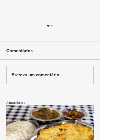
Comentários
Escreva um comentário
Veículo é encontrado
Bairro Aeroport
abandonado com R$ 134
Câmeras regist
mil em medicamentos
invasão em resi
para emagrecer
caso de furto é
Anunciante
investigado pela
Civil em Corum