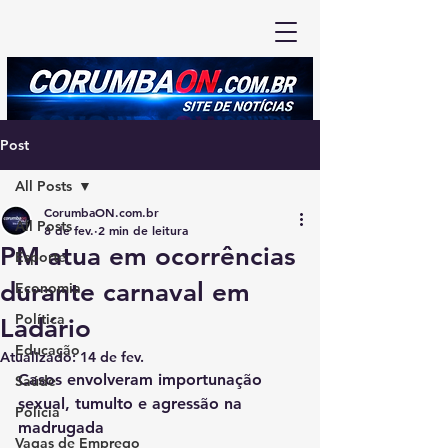
Post
All Posts
CorumbaON.com.br
All Posts
8 de fev.
2 min de leitura
PM atua em ocorrências
Esporte
durante carnaval em
Economia
Política
Ladário
Educação
Atualizado:
14 de fev.
Casos envolveram importunação 
Saúde
sexual, tumulto e agressão na 
Polícia
madrugada
Vagas de Emprego