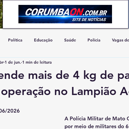
Política
Educação
Saúde
Polícia
Vagas d
br
1 de jun.
1 min de leitura
Artigo de Opinião
Concurso
Natureza
Cidadani
nde mais de 4 kg de pa
 operação no Lampião A
/06/2026
A Polícia Militar de Mato 
por meio de militares do 6