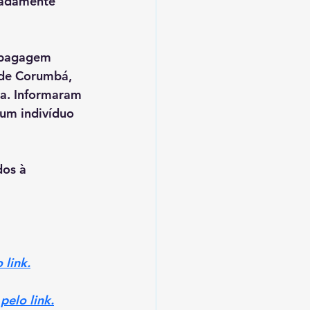
madamente 
 bagagem 
a de Corumbá, 
oa. Informaram 
 um indivíduo 
os à 
 link.
pelo link.