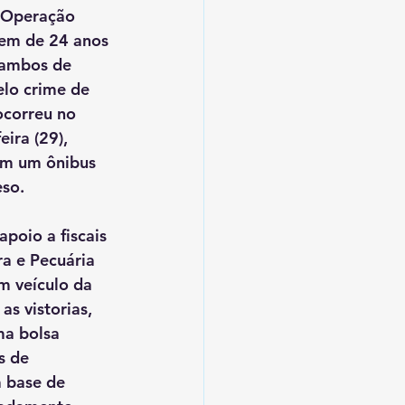
a Operação 
em de 24 anos 
 ambos de 
elo crime de 
ocorreu no 
eira (29), 
em um ônibus 
eso.
apoio a fiscais 
ra e Pecuária 
 veículo da 
s vistorias, 
ma bolsa 
s de 
 base de 