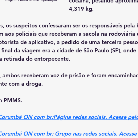
cocaína, pesando aproxi
4,319 kg.
, os suspeitos confessaram ser os responsáveis pela
aram aos policiais que receberam a sacola na rodoviári
orista de aplicativo, a pedido de uma terceira pess
 final da viagem era a cidade de São Paulo (SP), onde
a retirada do entorpecente.
e, ambos receberam voz de prisão e foram encaminhad
nte com a droga.
da PMMS.
 Corumbá ON com br:Página redes sociais. Acesse pelo
 Corumbá ON com br: Grupo nas redes sociais. Acesse 