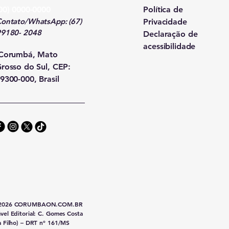
00) 0000-0000
Política de
ontato/WhatsApp: (67)
Privacidade
99180- 2048
Declaração de
acessibilidade
Corumbá, Mato
rosso do Sul, CEP:
9300-000, Brasil
2026
CORUMBAON.COM.BR
vel Editorial: C. Gomes Costa
a Filho) – DRT nº 161/MS