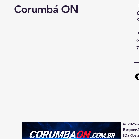
Corumbá ON
(
C
G
7
© 2025–
Responsá
(Da Cost