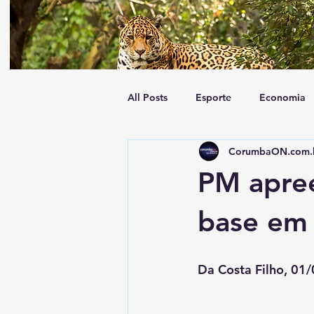
All Posts
Esporte
Economia
CorumbaON.com.
Tempo
Geral
Trânsito
PM apree
base em
Da Costa Filho, 01