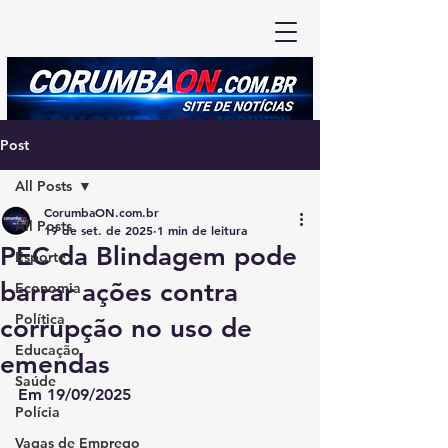
Post
All Posts
CorumbaON.com.br
All Posts
19 de set. de 2025
1 min de leitura
PEC da Blindagem pode
Esporte
barrar ações contra
Economia
Política
corrupção no uso de
Educação
emendas
Saúde
Em 19/09/2025
Polícia
Vagas de Emprego