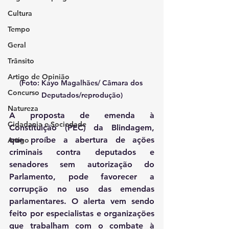
Cultura
Tempo
Geral
Trânsito
Artigo de Opinião
(Foto: Kayo Magalhães/ Câmara dos 
Concurso
Deputados/reprodução)
Natureza
A proposta de emenda à 
Cidadania e Sociedade
Constituição (PEC) da Blindagem, 
que proíbe a abertura de ações 
Artigo
criminais contra deputados e 
senadores sem autorização do 
Parlamento, pode favorecer a 
corrupção no uso das emendas 
parlamentares. O alerta vem sendo 
feito por especialistas e organizações 
que trabalham com o combate à 