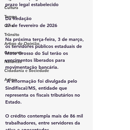
prazo legal estabelecido
Cultura
Tempo
Da Redação 
27 de fevereiro de 2026
Geral
Trânsito
Na próxima terça-feira, 3 de março, 
Artigo de Opinião
os servidores públicos estaduais de 
Concurso
Mato Grosso do Sul terão os 
vencimentos liberados para 
Natureza
movimentação bancária.
Cidadania e Sociedade
Artigo
 A informação foi divulgada pelo 
Sindifiscal/MS, entidade que 
representa os fiscais tributários no 
Estado.
O crédito contempla mais de 86 mil 
trabalhadores, entre servidores da 
ativa e aposentados. 