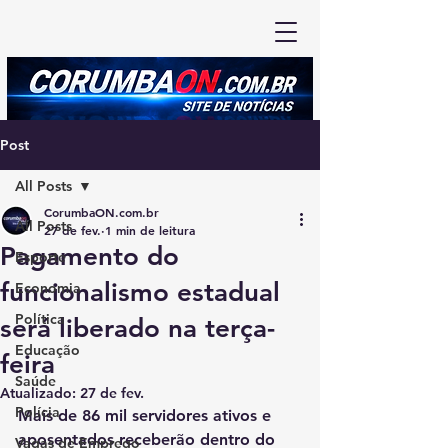
Post
All Posts
CorumbaON.com.br
All Posts
27 de fev.
1 min de leitura
Pagamento do
Esporte
funcionalismo estadual
Economia
Política
será liberado na terça-
Educação
feira
Saúde
Atualizado:
27 de fev.
Polícia
Mais de 86 mil servidores ativos e 
aposentados receberão dentro do 
Vagas de Emprego