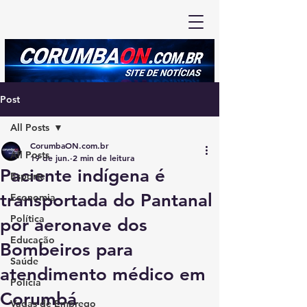
Post
All Posts
CorumbaON.com.br
All Posts
19 de jun.
2 min de leitura
Paciente indígena é
Esporte
transportada do Pantanal
Economia
Política
por aeronave dos
Educação
Bombeiros para
Saúde
atendimento médico em
Polícia
Corumbá
Vagas de Emprego