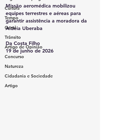
Missão aeromédica mobilizou 
Cultura
equipes terrestres e aéreas para 
Tempo
garantir assistência a moradora da 
Geral
Aldeia Uberaba
Trânsito
Da Costa Filho
Artigo de Opinião
19 de junho de 2026
Concurso
Natureza
Cidadania e Sociedade
Artigo