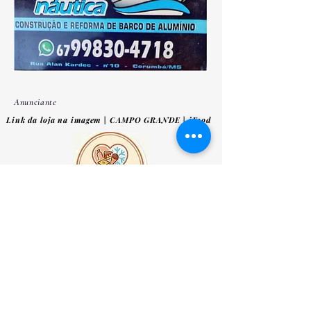
Anunciante
Link da loja na imagem | CAMPO GRANDE | iFood
Anunciante