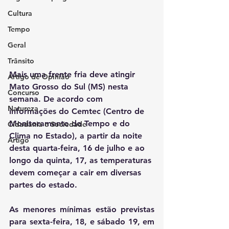
Cultura
Tempo
Geral
Trânsito
Mais uma frente fria deve atingir 
Artigo de Opinião
Mato Grosso do Sul (MS) nesta 
Concurso
semana. De acordo com 
Natureza
informações do Cemtec (Centro de 
Monitoramento do Tempo e do 
Cidadania e Sociedade
Clima no Estado), a partir da noite 
Artigo
desta quarta-feira, 16 de julho e ao 
longo da quinta, 17, as temperaturas 
devem começar a cair em diversas 
partes do estado. 
As menores mínimas estão previstas 
para sexta-feira, 18, e sábado 19, em 