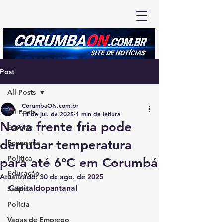
Post
All Posts
CorumbaON.com.br
All Posts
14 de jul. de 2025
1 min de leitura
Nova frente fria pode
Esporte
derrubar temperatura
Economia
Política
para até 6°C em Corumbá
Educação
Atualizado:
30 de ago. de 2025
Capitaldopantanal 
Saúde
Polícia
Vagas de Emprego