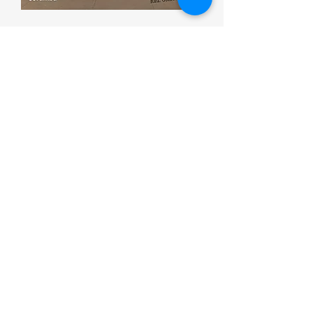
Esporte que promove saúde
Corumbá ON
(00) 0000-0000
Contato/WhatsApp:
(67) 99180- 2048
Corumbá, Mato Grosso do Sul, CEP:
79300-000
, Brasil