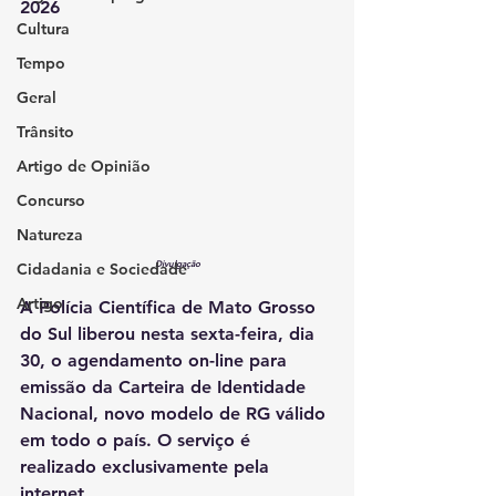
2026
Cultura
Tempo
Geral
Trânsito
Artigo de Opinião
Concurso
Natureza
Divulgação
Cidadania e Sociedade
Artigo
A Polícia Científica de Mato Grosso 
do Sul liberou nesta sexta-feira, dia 
30, o agendamento on-line para 
emissão da Carteira de Identidade 
Nacional, novo modelo de RG válido 
em todo o país. O serviço é 
realizado exclusivamente pela 
internet.