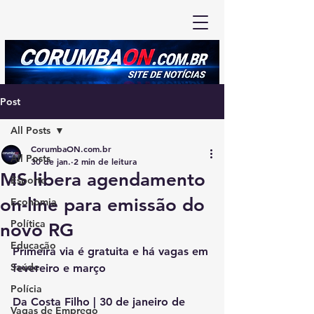
Post
All Posts
CorumbaON.com.br
All Posts
30 de jan.
2 min de leitura
MS libera agendamento
Esporte
on-line para emissão do
Economia
Política
novo RG
Educação
Primeira via é gratuita e há vagas em 
Saúde
fevereiro e março
Polícia
Da Costa Filho | 30 de janeiro de 
Vagas de Emprego