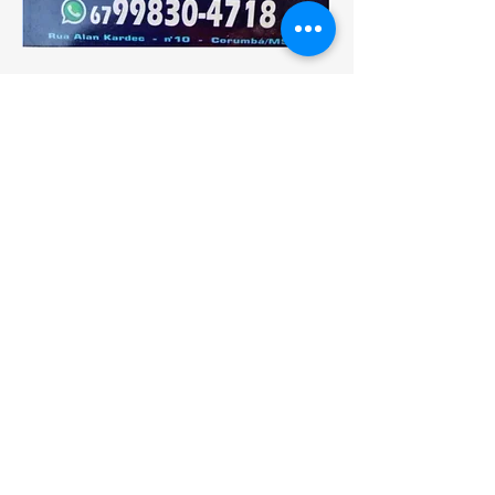
Anunciante
Link da loja na imagem | CAMPO GRANDE | iFood
Anunciante