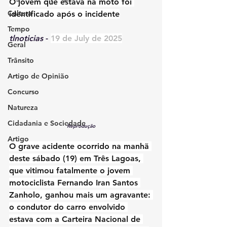
O jovem que estava na moto foi 
Cultura
identificado após o incidente
Tempo
tlnoticias
 - 
19 de July de 2025
Geral
Trânsito
Artigo de Opinião
Concurso
Natureza
Cidadania e Sociedade
Reprodução
Artigo
O grave acidente ocorrido na manhã 
deste sábado (19) em Três Lagoas, 
que vitimou fatalmente o jovem 
motociclista Fernando Iran Santos 
Zanholo, ganhou mais um agravante: 
o condutor do carro envolvido 
estava com a Carteira Nacional de 