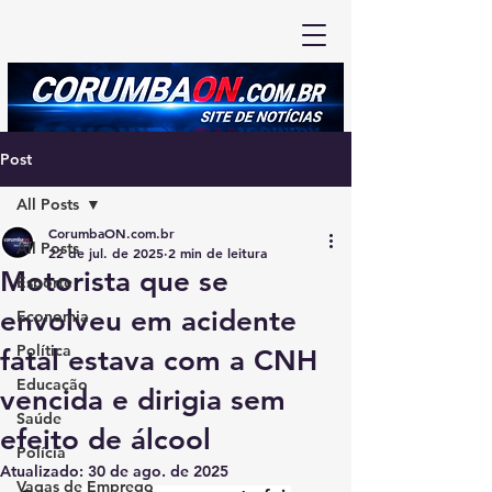
Post
All Posts
CorumbaON.com.br
All Posts
22 de jul. de 2025
2 min de leitura
Motorista que se
Esporte
envolveu em acidente
Economia
Política
fatal estava com a CNH
Educação
vencida e dirigia sem
Saúde
efeito de álcool
Polícia
Atualizado:
30 de ago. de 2025
Vagas de Emprego