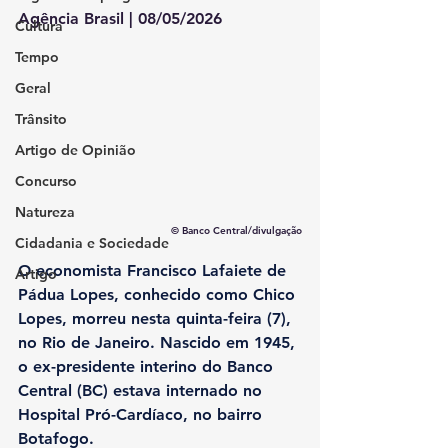
Agência Brasil | 08/05/2026
Cultura
Tempo
Geral
Trânsito
Artigo de Opinião
Concurso
Natureza
© Banco Central/divulgação
Cidadania e Sociedade
O economista Francisco Lafaiete de 
Artigo
Pádua Lopes, conhecido como Chico 
Lopes, morreu nesta quinta-feira (7), 
no Rio de Janeiro. 
Nascido em 1945, 
o ex-presidente interino do Banco 
Central (BC) estava internado no 
Hospital Pró-Cardíaco, no bairro 
Botafogo.