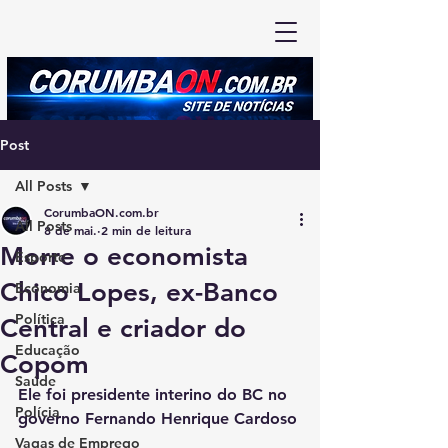
Post
All Posts
CorumbaON.com.br
All Posts
8 de mai.
2 min de leitura
Morre o economista
Esporte
Chico Lopes, ex-Banco
Economia
Política
Central e criador do
Educação
Copom
Saúde
Ele foi presidente interino do BC no 
Polícia
governo Fernando Henrique Cardoso
Vagas de Emprego