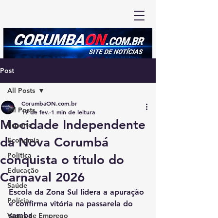
Post
All Posts
CorumbaON.com.br
All Posts
19 de fev.
1 min de leitura
Mocidade Independente
Esporte
da Nova Corumbá
Economia
Política
conquista o título do
Educação
Carnaval 2026
Saúde
Escola da Zona Sul lidera a apuração 
Polícia
e confirma vitória na passarela do 
samba
Vagas de Emprego