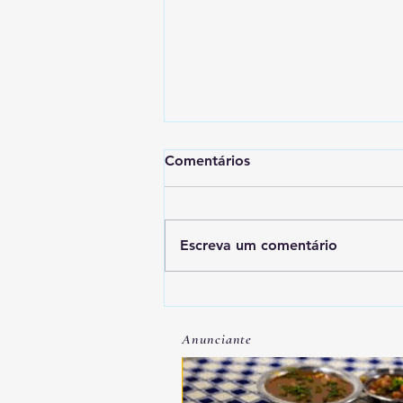
Comentários
Escreva um comentário
Lei que aumenta punição a
crimes digitais contra
Anunciante
crianças é sancionada