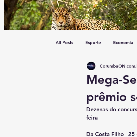
All Posts
Esporte
Economia
CorumbaON.com.
Tempo
Geral
Trânsito
Mega-Se
prêmio s
Dezenas do concurs
feira
Da Costa Filho | 25