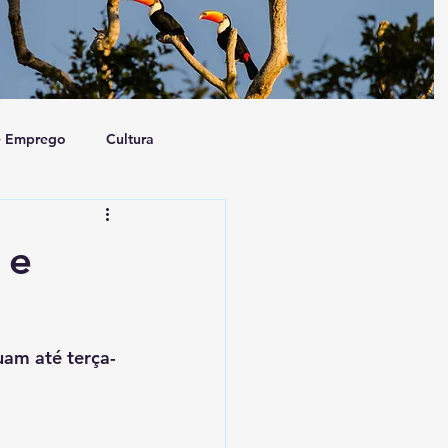
e Emprego
Cultura
a e Sociedade
Artigo
 e
uam até terça-