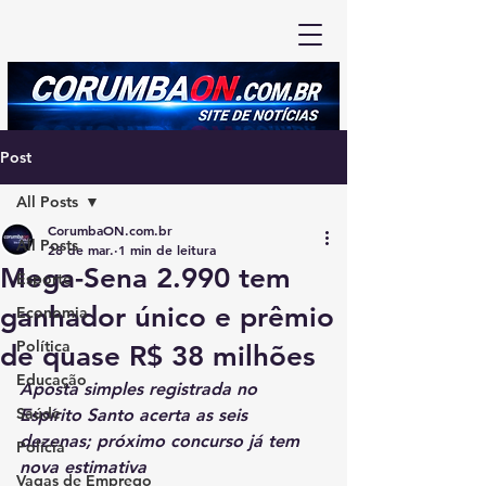
Post
All Posts
CorumbaON.com.br
All Posts
28 de mar.
1 min de leitura
Mega-Sena 2.990 tem
Esporte
ganhador único e prêmio
Economia
Política
de quase R$ 38 milhões
Educação
Aposta simples registrada no 
Saúde
Espírito Santo acerta as seis 
dezenas; próximo concurso já tem 
Polícia
nova estimativa
Vagas de Emprego