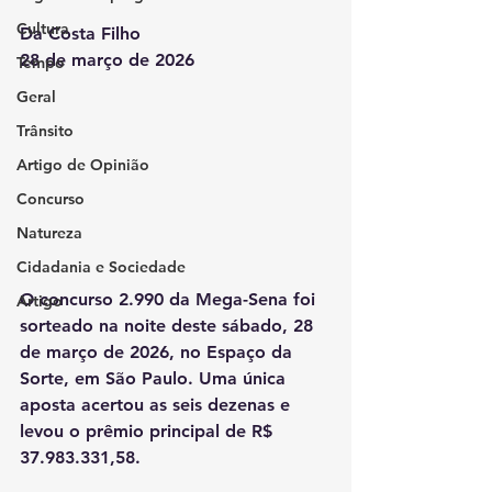
Cultura
Da Costa Filho
28 de março de 2026
Tempo
Geral
Trânsito
Artigo de Opinião
Concurso
Natureza
Cidadania e Sociedade
O concurso 2.990 da Mega-Sena foi 
Artigo
sorteado na noite deste sábado, 28 
de março de 2026, no Espaço da 
Sorte, em São Paulo. Uma única 
aposta acertou as seis dezenas e 
levou o prêmio principal de R$ 
37.983.331,58.