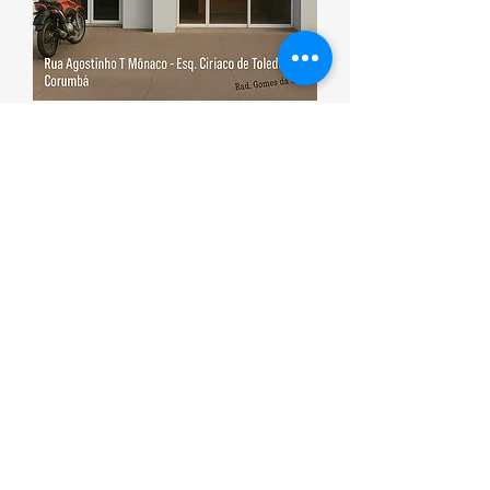
Esporte que promove saúde
Corumbá ON
(00) 0000-0000