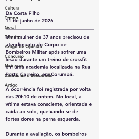
Cultura
Da Costa Filho
Tempo
11 de junho de 2026
Geral
Trânsito
Uma mulher de 37 anos precisou de 
atendimento do Corpo de 
Artigo de Opinião
Bombeiros Militar após sofrer uma 
Concurso
lesão durante um treino de crossfit 
Natureza
em uma academia localizada na Rua 
Porto Carreiro, em Corumbá.
Cidadania e Sociedade
Artigo
A ocorrência foi registrada por volta 
das 20h10 de ontem. No local, a 
vítima estava consciente, orientada e 
caída ao solo, queixando-se de 
fortes dores na perna esquerda.
Durante a avaliação, os bombeiros 