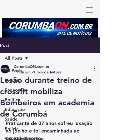
Post
All Posts
CorumbaON.com.br
All Posts
11 de jun.
1 min de leitura
Lesão durante treino de
Esporte
crossfit mobiliza
Economia
Política
Bombeiros em academia
Educação
de Corumbá
Saúde
Praticante de 37 anos sofreu luxação 
Polícia
no joelho e foi encaminhada ao 
pronto-socorro
Vagas de Emprego