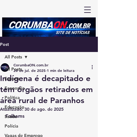
Post
All Posts
CorumbaON.com.br
All Posts
28 de jul. de 2025
1 min de leitura
Indígena é decapitado e
Esporte
tem órgãos retirados em
Economia
Política
área rural de Paranhos
Educação
Atualizado:
30 de ago. de 2025
Folhams
Saúde
Polícia
Vagas de Emprego