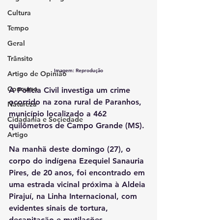
Cultura
Tempo
Geral
Trânsito
Imagem: Reprodução
Artigo de Opinião
Concurso
A Polícia Civil investiga um crime 
ocorrido na zona rural de Paranhos, 
Natureza
município localizado a 462 
Cidadania e Sociedade
quilômetros de Campo Grande (MS). 
Artigo
Na manhã deste domingo (27), o 
corpo do indígena Ezequiel Sanauria 
Pires, de 20 anos, foi encontrado em 
uma estrada vicinal próxima à Aldeia 
Pirajuí, na Linha Internacional, com 
evidentes sinais de tortura, 
decapitação e mutilações.