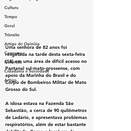
Cultura
Tempo
Geral
Trânsito
Artigo de Opinião
Uma senhora de 
82 anos
 foi 
Concurso
resgatada na tarde desta sexta-feira 
(18) em uma área de difícil acesso no 
Natureza
Pantanal sul-mato-grossense
, com 
Cidadania e Sociedade
apoio da 
Marinha do Brasil
 e do 
Artigo
Corpo de Bombeiros Militar de Mato 
Grosso do Sul
.
A idosa estava na 
Fazenda São 
Sebastião
, a cerca de 
90 quilômetros 
de Ladário
, e apresentava 
problemas 
respiratórios
, além de estar bastante 