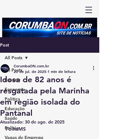
Post
All Posts
CorumbaON.com.br
All Posts
20 de jul. de 2025
1 min de leitura
Idosa de 82 anos é
Esporte
resgatada pela Marinha
Economia
Política
em região isolada do
Educação
Pantanal
Saúde
Atualizado:
30 de ago. de 2025
Polícia
FolhaMS
Vagas de Emprego