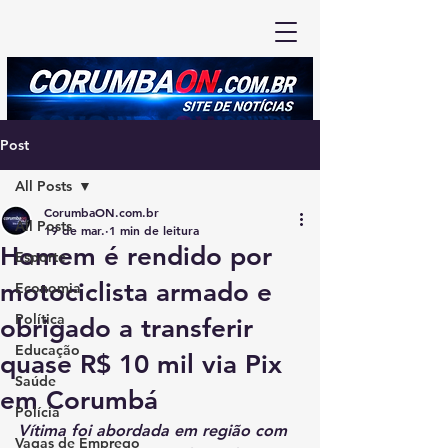
Post
All Posts
CorumbaON.com.br
All Posts
19 de mar.
1 min de leitura
Homem é rendido por
Esporte
motociclista armado e
Economia
Política
obrigado a transferir
Educação
quase R$ 10 mil via Pix
Saúde
em Corumbá
Polícia
Vítima foi abordada em região com 
Vagas de Emprego