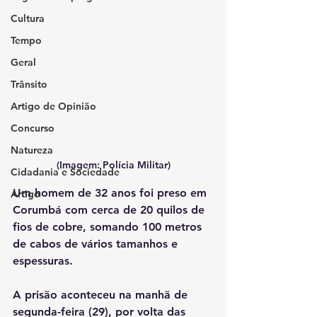
Cultura
Tempo
Geral
Trânsito
Artigo de Opinião
Concurso
Natureza
(Imagem: Polícia Militar)
Cidadania e Sociedade
Um homem de 32 anos foi preso em 
Artigo
Corumbá com cerca de 20 quilos de 
fios de cobre, somando 100 metros 
de cabos de vários tamanhos e 
espessuras. 
A prisão aconteceu na manhã de 
segunda-feira (29), por volta das 