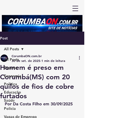
Post
All Posts
CorumbaON.com.br
All Posts
30 de set. de 2025
1 min de leitura
Homem é preso em
Esporte
Corumbá(MS) com 20
Economia
Política
quilos de fios de cobre
Educação
furtados
Saúde
Por Da Costa Filho em 30/09/2025
Polícia
Vagas de Emprego