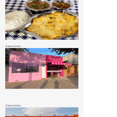
Civil em Corum
Anunciante
Anunciante