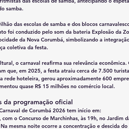
e ritmistas das escolas de samba
, antecipando o espetá
 do samba.
ilhão das escolas de samba e dos blocos carnavalesc
o foi conduzido pelo som da 
bateria Explosão da Zo
cidade da Nova Corumbá
, simbolizando a integração
ça coletiva da festa.
tural, o carnaval reafirma sua relevância econômica.
cam que, em 
2025
, a festa atraiu cerca de 
7.500 turist
 rede hoteleira
, gerou aproximadamente 
600 empre
imentou quase 
R$ 15 milhões
 no comércio local.
s da programação oficial
Carnaval de Corumbá 2026
 tem início em:
, com o 
Concurso de Marchinhas
, 
às 19h
, no 
Jardim d
. Na mesma noite ocorre a 
concentração e descida do