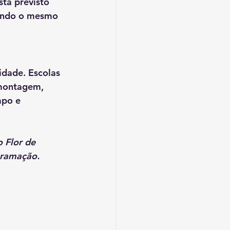
stá previsto 
indo o mesmo 
dade. Escolas 
 montagem, 
mpo e 
 Flor de 
gramação.