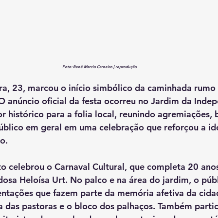
Foto: Renê Marcio Carneiro | reprodução
ra, 23
, marcou o início simbólico da caminhada rumo 
 O anúncio oficial da festa ocorreu no 
Jardim da Indep
r histórico para a folia local, reunindo agremiações, 
úblico em geral em uma celebração que reforçou a id
o.
o celebrou o Carnaval Cultural, que completa 20 anos
dosa Heloísa Urt.
 No palco e na área do jardim, o públ
tações que fazem parte da memória afetiva da cida
a das pastoras
 e o 
bloco dos palhaços
. Também parti