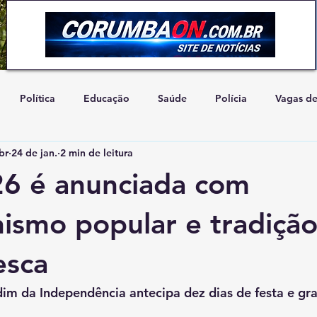
Política
Educação
Saúde
Polícia
Vagas d
br
24 de jan.
2 min de leitura
Artigo de Opinião
Concurso
Natureza
Cidadani
26 é anunciada com
ismo popular e tradiçã
esca
m da Independência antecipa dez dias de festa e gra