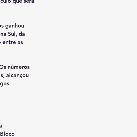
culo que será 
os ganhou 
na Sul
, da 
 entre as 
 Os números 
as
, alcançou 
gos 
a 
 Bloco 