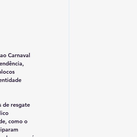
ao 
Carnaval 
endência
, 
blocos 
entidade 
 de resgate 
ico 
de, como o 
ciparam 