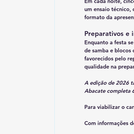
Em cada noite, 
cinc
um 
ensaio técnico
,
formato da apresen
Preparativos e 
Enquanto a festa s
de samba e blocos 
favorecidos pelo 
re
qualidade na prepar
A edição de 
2026
 
Abacate
 completa 
Para viabilizar o c
Com informações do