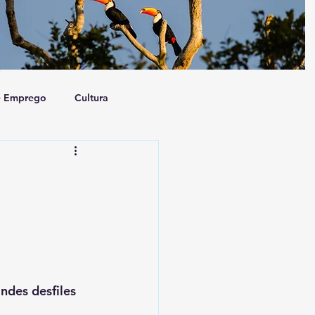
e Emprego
Cultura
a e Sociedade
Artigo
o
ndes desfiles 