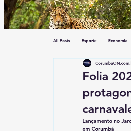
All Posts
Esporte
Economia
CorumbaON.com.
Tempo
Geral
Trânsito
Folia 20
protagon
carnaval
Lançamento no Jardi
em Corumbá