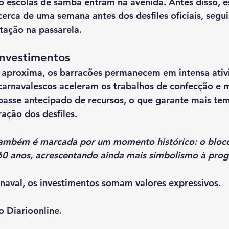
o escolas de samba
 entram na avenida. Antes disso, e
 cerca de 
uma semana antes dos desfiles oficiais
, segu
tação na passarela.
investimentos
e aproxima, os barracões permanecem em intensa ativi
carnavalescos aceleram os trabalhos de confecção e
passe antecipado de recursos
, o que garante mais te
ação dos desfiles.
também é marcada por um momento histórico: o 
bloco
60 anos
, acrescentando ainda mais simbolismo à pro
arnaval, os investimentos somam valores expressivos.
 Diarioonline.