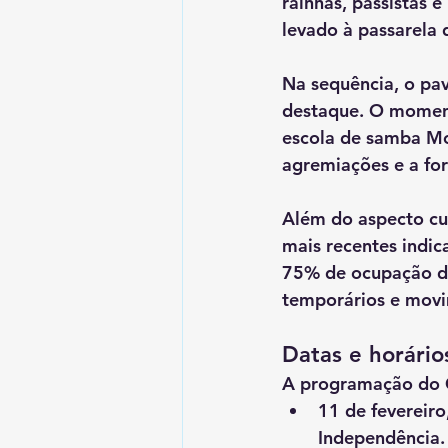
rainhas, passistas 
levado à passarela
Na sequência, o pav
destaque. O moment
escola de samba 
Mo
agremiações e a for
Além do aspecto cul
mais recentes indi
75% de ocupação da
temporários
 e mov
Datas e horário
A programação do 
11 de fevereiro
Independência