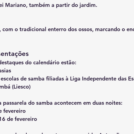
rei Mariano
, também a partir do jardim.
, com o tradicional 
enterro dos ossos
, marcando o en
sentações
 destaques do calendário estão:
asias
0 escolas de samba
 filiadas à 
Liga Independente das Es
bá (Liesco)
a passarela do samba acontecem em duas noites:
 fevereiro
16 de fevereiro