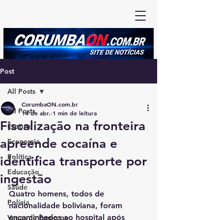
Post
All Posts
CorumbaON.com.br
All Posts
14 de abr.
1 min de leitura
Fiscalização na fronteira
Esporte
apreende cocaína e
Economia
Política
identifica transporte por
Educação
ingestão
Saúde
Quatro homens, todos de 
Polícia
nacionalidade boliviana, foram 
encaminhados ao hospital após 
Vagas de Emprego