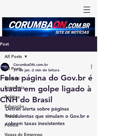
Post
All Posts
CorumbaON.com.br
All Posts
31 de jan.
2 min de leitura
Falsa página do Gov.br é
Esporte
usada em golpe ligado à
Economia
Política
CNH do Brasil
Educação
Detran alerta sobre páginas 
Saúde
fraudulentas que simulam o Gov.br e 
cobram taxas inexistentes
Polícia
Vagas de Emprego