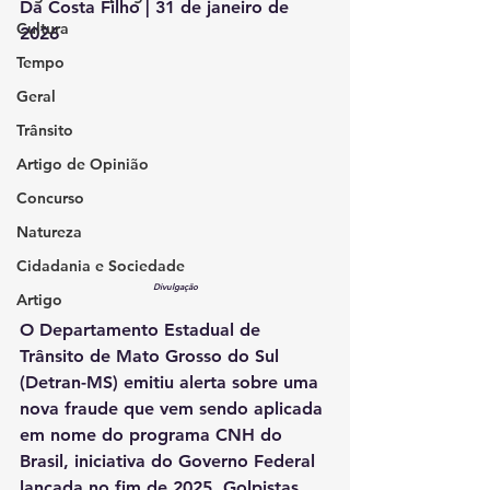
Da Costa Filho | 31 de janeiro de 
Cultura
2026
Tempo
Geral
Trânsito
Artigo de Opinião
Concurso
Natureza
Cidadania e Sociedade
Divulgação
Artigo
O Departamento Estadual de 
Trânsito de Mato Grosso do Sul 
(Detran-MS) emitiu alerta sobre uma 
nova fraude que vem sendo aplicada 
em nome do programa CNH do 
Brasil, iniciativa do Governo Federal 
lançada no fim de 2025. Golpistas 