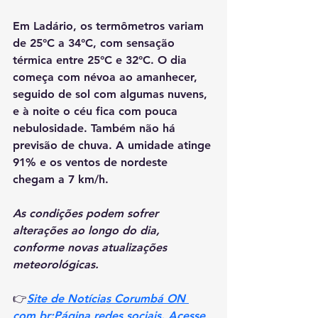
Em Ladário, os termômetros variam 
de 25°C a 34°C, com sensação 
térmica entre 25°C e 32°C. O dia 
começa com névoa ao amanhecer, 
seguido de sol com algumas nuvens, 
e à noite o céu fica com pouca 
nebulosidade. Também não há 
previsão de chuva. A umidade atinge 
91% e os ventos de nordeste 
chegam a 7 km/h.
As condições podem sofrer 
alterações ao longo do dia, 
conforme novas atualizações 
meteorológicas.
👉
Site de Notícias Corumbá ON 
com br:Página redes sociais. Acesse 