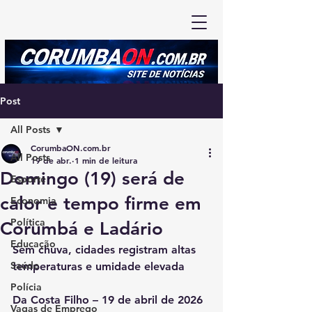
Post
All Posts
CorumbaON.com.br
All Posts
19 de abr.
1 min de leitura
Domingo (19) será de
Esporte
calor e tempo firme em
Economia
Política
Corumbá e Ladário
Educação
Sem chuva, cidades registram altas 
Saúde
temperaturas e umidade elevada
Polícia
Da Costa Filho – 19 de abril de 2026
Vagas de Emprego