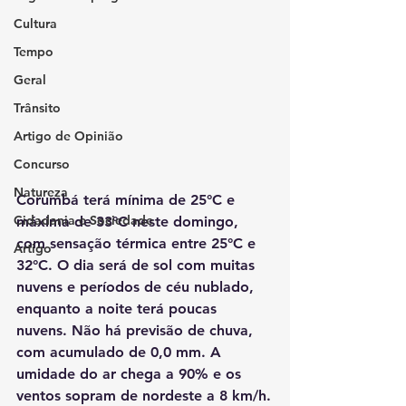
Cultura
Tempo
Geral
Trânsito
Artigo de Opinião
Concurso
Natureza
Corumbá terá mínima de 25°C e 
Cidadania e Sociedade
máxima de 33°C neste domingo, 
com sensação térmica entre 25°C e 
Artigo
32°C. O dia será de sol com muitas 
nuvens e períodos de céu nublado, 
enquanto a noite terá poucas 
nuvens. Não há previsão de chuva, 
com acumulado de 0,0 mm. A 
umidade do ar chega a 90% e os 
ventos sopram de nordeste a 8 km/h.