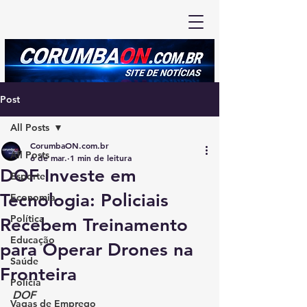
Post
All Posts
CorumbaON.com.br
All Posts
6 de mar.
1 min de leitura
DOF Investe em
Esporte
Tecnologia: Policiais
Economia
Política
Recebem Treinamento
Educação
para Operar Drones na
Saúde
Fronteira
Polícia
DOF
Vagas de Emprego