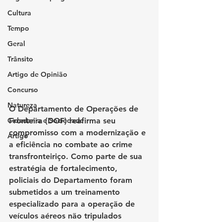
Cultura
Tempo
Geral
Trânsito
Artigo de Opinião
Concurso
Natureza
O Departamento de Operações de 
Cidadania e Sociedade
Fronteira (DOF) reafirma seu 
compromisso com a modernização e 
Artigo
a eficiência no combate ao crime 
transfronteiriço. Como parte de sua 
estratégia de fortalecimento, 
policiais do Departamento foram 
submetidos a um treinamento 
especializado para a operação de 
veículos aéreos não tripulados 