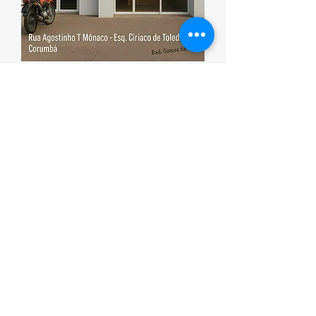
Esporte que promove saúde
Corumbá ON
(00) 0000-0000
Contato/WhatsApp:
(67) 99180- 2048