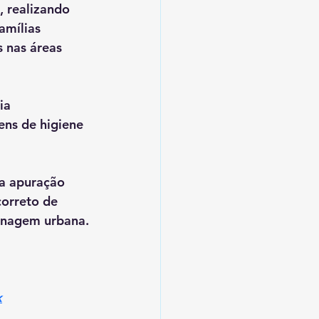
 realizando 
amílias 
 nas áreas 
ia 
ens de higiene 
a apuração 
correto de 
renagem urbana.
k