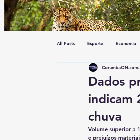
All Posts
Esporte
Economia
CorumbaON.com.
Tempo
Geral
Trânsito
Dados pr
indicam 
chuva
Volume superior a 
e prejuízos materiai