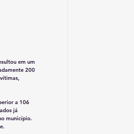
resultou em um 
madamente 200 
vítimas, 
erior a 106 
ados já 
o município. 
e.