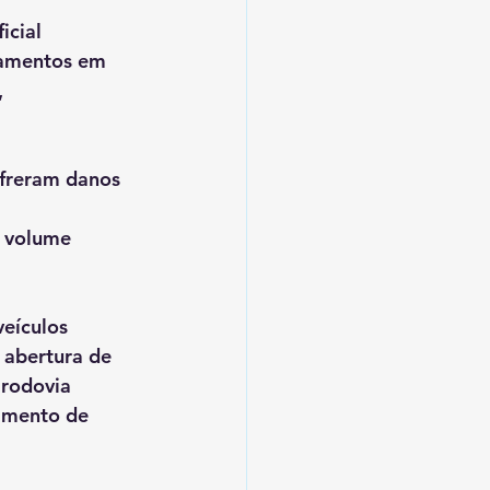
cial 
gamentos em 
 
ofreram danos 
 volume 
eículos 
, abertura de 
rodovia 
amento de 