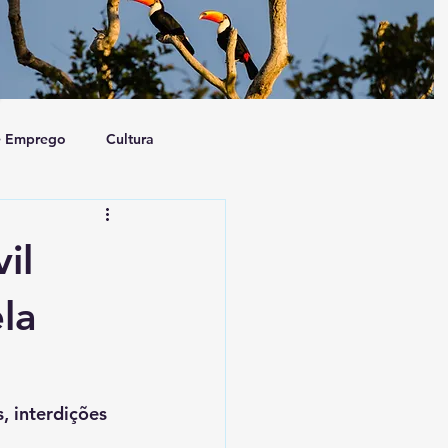
e Emprego
Cultura
a e Sociedade
Artigo
il
la
 interdições 