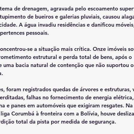
stema de drenagem, agravada pelo escoamento superfi
tupimento de bueiros e galerias pluviais, causou ala
cidade. A água invadiu residências e danificou móveis,
pertences pessoais.
oncentrou-se a situação mais crítica. Onze imóveis s
ometimento estrutural e perda total de bens, após o 
 uma bacia natural de contenção que não suportou o
a.
, foram registrados quedas de árvores e estruturas, v
terditadas, falhas no fornecimento de energia elétrica
ana e panes em automóveis que exigiram resgates. Na 
iga Corumbá à fronteira com a Bolívia, houve desliz
dição total da pista por medida de segurança.