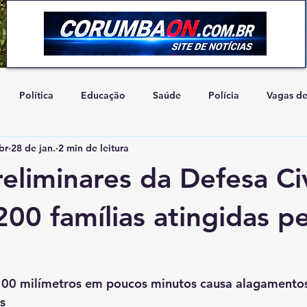
Política
Educação
Saúde
Polícia
Vagas d
br
28 de jan.
2 min de leitura
Artigo de Opinião
Concurso
Natureza
Cidadani
eliminares da Defesa Civ
200 famílias atingidas pe
100 milímetros em poucos minutos causa alagamentos,
s