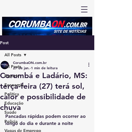
Post
All Posts
CorumbaON.com.br
All Posts
27 de jan.
1 min de leitura
Corumbá e Ladário, MS:
Esporte
terça-feira (27) terá sol,
Economia
Política
calor e possibilidade de
Educação
chuva
Saúde
Pancadas rápidas podem ocorrer ao 
Polícia
longo do dia e durante a noite
Vagas de Emprego