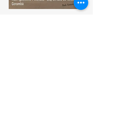
Esporte que promove saúde
Corumbá ON
(00) 0000-0000
Contato/WhatsApp:
(67) 99180- 2048
Corumbá, Mato Grosso do Sul, CEP: