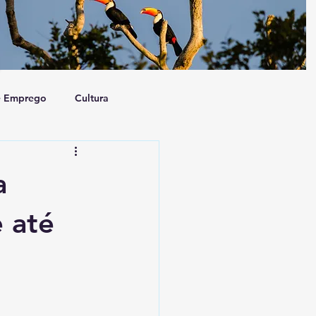
e Emprego
Cultura
a e Sociedade
Artigo
a
e até