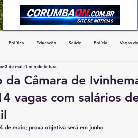
Política
Educação
Saúde
Polícia
Vagas d
br
3 de mai.
1 min de leitura
Artigo de Opinião
Concurso
Natureza
Cidadani
o da Câmara de Ivinhem
14 vagas com salários d
il
14 de maio; prova objetiva será em junho