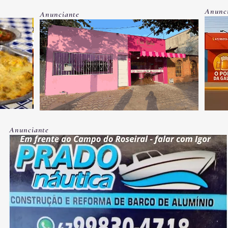
disponíveis
auto
Anunc
Anunciante
vaga
Anunciante