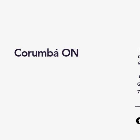
Corumbá ON
(
C
G
7