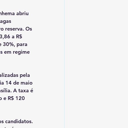
nhema abriu 
agas 
o reserva. Os 
3,86 a R$ 
e 30%, para 
is em regime 
alizadas pela 
ia 14 de maio 
ília. A taxa é 
o e R$ 120 
os candidatos. 