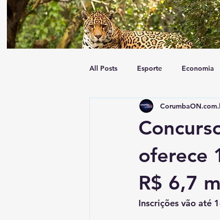
All Posts
Esporte
Economia
CorumbaON.com.
Tempo
Geral
Trânsito
Concurs
oferece 
R$ 6,7 m
Inscrições vão até 