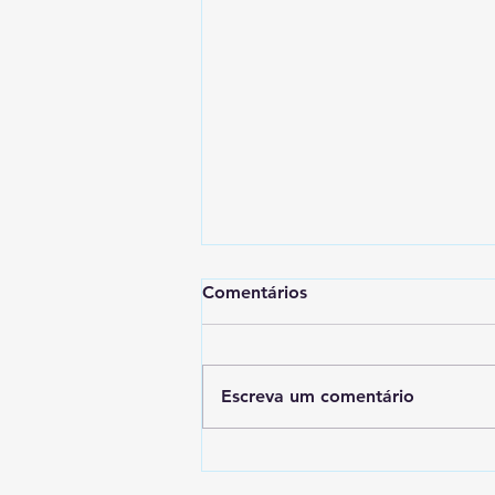
Comentários
Escreva um comentário
Marinha prorroga prazo e
inicia seleção para novos