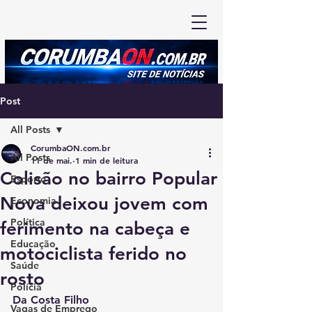
Post
All Posts
CorumbaON.com.br
All Posts
11 de mai.
1 min de leitura
Colisão no bairro Popular
Esporte
Nova deixou jovem com
Economia
Política
ferimento na cabeça e
Educação
motociclista ferido no
Saúde
rosto
Polícia
Da Costa Filho
Vagas de Emprego