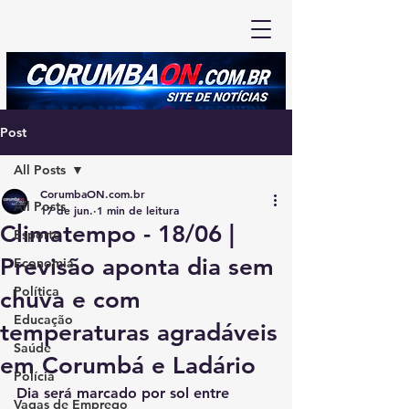
Post
All Posts
CorumbaON.com.br
All Posts
17 de jun.
1 min de leitura
Climatempo - 18/06 |
Esporte
Previsão aponta dia sem
Economia
Política
chuva e com
Educação
temperaturas agradáveis
Saúde
em Corumbá e Ladário
Polícia
Dia será marcado por sol entre 
Vagas de Emprego