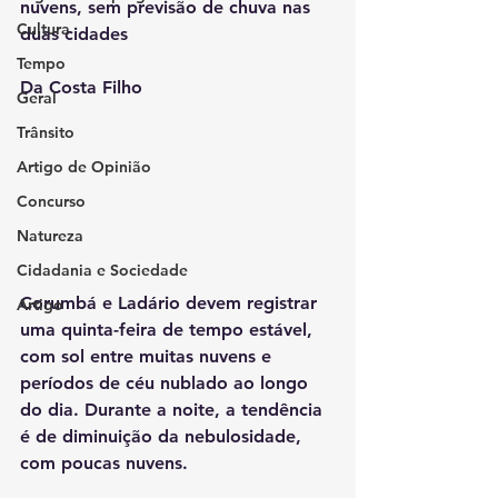
nuvens, sem previsão de chuva nas 
Cultura
duas cidades
Tempo
Da Costa Filho
Geral
Trânsito
Artigo de Opinião
Concurso
Natureza
Cidadania e Sociedade
Corumbá e Ladário devem registrar 
Artigo
uma quinta-feira de tempo estável, 
com sol entre muitas nuvens e 
períodos de céu nublado ao longo 
do dia. Durante a noite, a tendência 
é de diminuição da nebulosidade, 
com poucas nuvens.