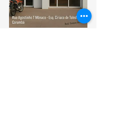
Esporte que promove saúde
Corumbá ON
(00) 0000-0000