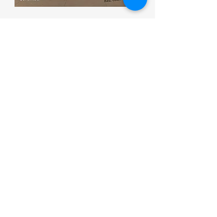
Esporte que promove saúde
Corumbá ON
(00) 0000-0000
Contato/WhatsApp:
(67) 99180- 2048
Corumbá, Mato Grosso do Sul, CEP:
79300-000
, Brasil