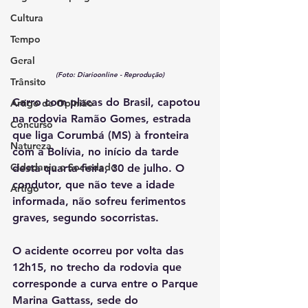
Cultura
Tempo
Geral
(Foto: Diarioonline - Reprodução)
Trânsito
Carro com placas do Brasil, capotou 
Artigo de Opinião
na rodovia Ramão Gomes, estrada 
Concurso
que liga Corumbá (MS) à fronteira 
Natureza
com a Bolívia, no início da tarde 
Cidadania e Sociedade
desta quarta-feira, 30 de julho. O 
condutor, que não teve a idade 
Artigo
informada, não sofreu ferimentos 
graves, segundo socorristas.
O acidente ocorreu por volta das 
12h15, no trecho da rodovia que 
corresponde a curva entre o Parque 
Marina Gattass, sede do 