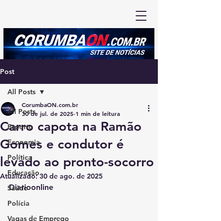
Post
All Posts
CorumbaON.com.br
All Posts
30 de jul. de 2025
1 min de leitura
Carro capota na Ramão
Esporte
Gomes e condutor é
Economia
Política
levado ao pronto-socorro
Educação
Atualizado:
30 de ago. de 2025
Diarioonline
Saúde
Polícia
Vagas de Emprego