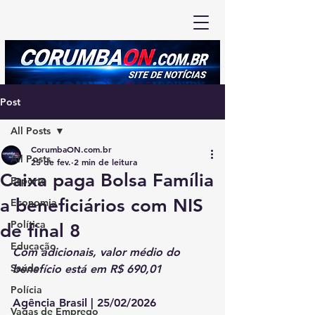
Post
All Posts
CorumbaON.com.br
All Posts
25 de fev.
2 min de leitura
Caixa paga Bolsa Família
Esporte
a beneficiários com NIS
Economia
Política
de final 8
Educação
Com adicionais, valor médio do 
Saúde
benefício está em R$ 690,01
Polícia
Agência Brasil | 25/02/2026
Vagas de Emprego