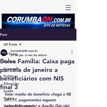
Post
All Posts
CorumbaON.com.br
All Posts
21 de jan.
2 min de leitura
Bolsa Família: Caixa paga
Esporte
parcela de janeiro a
Economia
Política
beneficiários com NIS
Educação
final 3
Saúde
Valor médio do benefício chega a R$ 
Polícia
697,77, pagamentos seguem 
calendário regular e Auxílio Gás não 
Vagas de Emprego