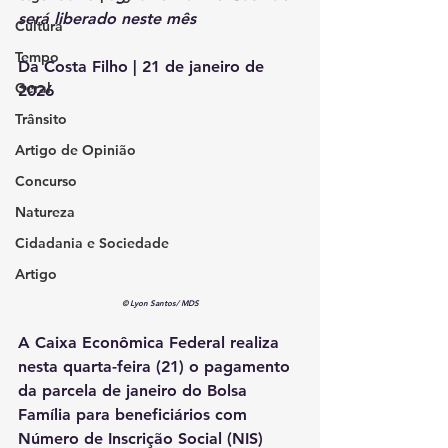
será liberado neste mês
Cultura
Tempo
Da Costa Filho | 21 de janeiro de 
Geral
2026
Trânsito
Artigo de Opinião
Concurso
Natureza
Cidadania e Sociedade
Artigo
© Lyon Santos/ MDS
A Caixa Econômica Federal realiza 
nesta quarta-feira (21) o pagamento 
da parcela de janeiro do Bolsa 
Família para beneficiários com 
Número de Inscrição Social (NIS) 