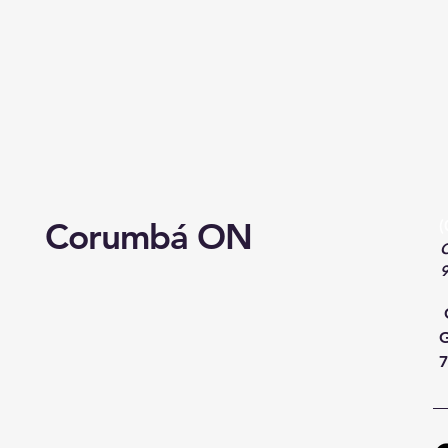
Corumbá ON
(
C
G
7