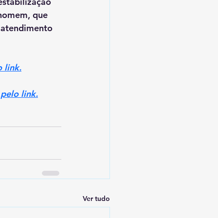
stabilização 
 homem, que 
 atendimento 
 link.
pelo link.
Ver tudo