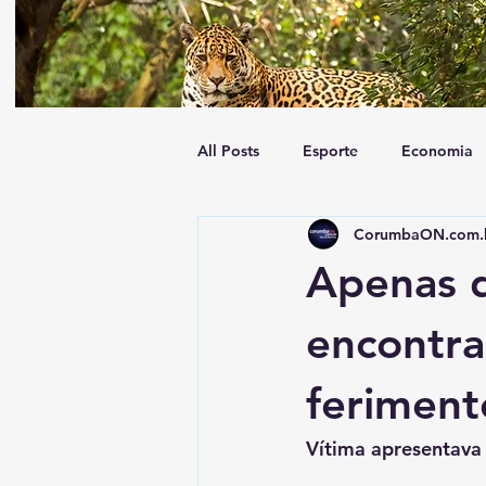
All Posts
Esporte
Economia
CorumbaON.com.
Tempo
Geral
Trânsito
Apenas 
encontra
feriment
Vítima apresentava