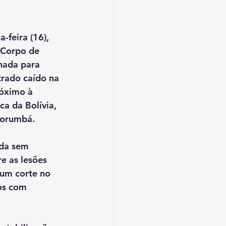
-feira (16), 
 Corpo de 
nada para 
rado caído na 
óximo à 
a da Bolívia, 
Corumbá.
da sem 
e as lesões 
um corte no 
os com 