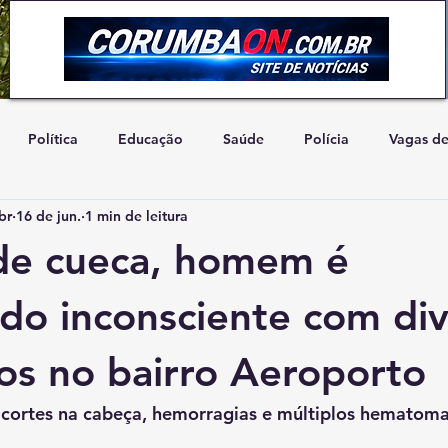
Política
Educação
Saúde
Polícia
Vagas d
br
16 de jun.
1 min de leitura
Artigo de Opinião
Concurso
Natureza
Cidadani
de cueca, homem é
do inconsciente com di
os no bairro Aeroporto
 cortes na cabeça, hemorragias e múltiplos hematoma