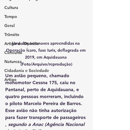
Cultura
Tempo
Geral
Trânsito
Uma das aeronaves apreendidas na 
Artigo de Opinião
Operação Ícaro, fase Iuris, deflagrada em 
Concurso
2019, em Aquidauana 
Natureza
(Foto/Arquivo/reprodução)
Cidadania e Sociedade
Um avião pequeno, chamado 
Artigo
monomotor Cessna 175, caiu no 
Pantanal, perto de Aquidauana, e 
quatro pessoas morreram, incluindo 
o piloto Marcelo Pereira de Barros. 
Esse avião não tinha autorização 
para fazer transporte de passageiros 
, 
segundo a Anac (Agência Nacional 