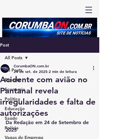
Post
All Posts
CorumbaON.com.br
All Posts
24 de set. de 2025
2 min de leitura
Acidente com avião no
Esporte
Pantanal revela
Economia
Política
irregularidades e falta de
Educação
autorizações
Saúde
Da Redação em 24 de Setembro de 
Polícia
2025
Vagas de Emprego