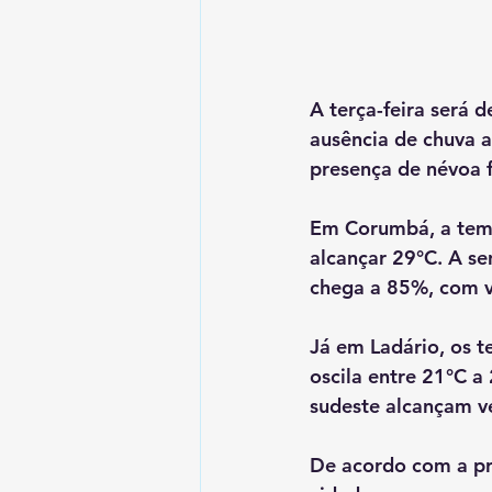
A terça-feira será 
ausência de chuva a
presença de névoa f
Em Corumbá, a temp
alcançar 29°C. A se
chega a 85%, com v
Já em Ladário, os 
oscila entre 21°C a
sudeste alcançam v
De acordo com a pr