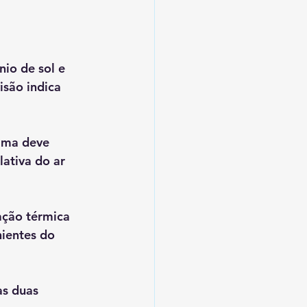
io de sol e 
isão indica 
ima deve 
ativa do ar 
ção térmica  
ientes do 
s duas 