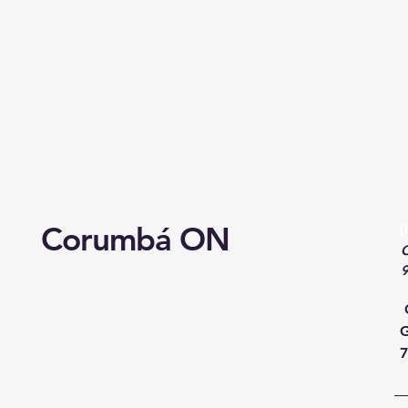
Corumbá ON
(
C
G
7