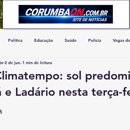
Política
Educação
Saúde
Polícia
Vagas d
br
2 de jun.
1 min de leitura
Artigo de Opinião
Concurso
Natureza
Cidadani
Climatempo: sol predom
e Ladário nesta terça-f
6