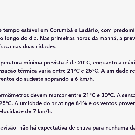
de tempo estável em Corumbá e Ladário, com predomín
o longo do dia. Nas primeiras horas da manhã, a prev
raca nas duas cidades.
eratura mínima prevista é de 20°C, enquanto a máx
nsação térmica varia entre 21°C e 25°C. A umidade rel
entos do sudeste soprando a 6 km/h.
termômetros devem marcar entre 21°C e 30°C. A sensa
 25°C. A umidade do ar atinge 84% e os ventos proven
elocidade de 7 km/h.
evisão, não há expectativa de chuva para nenhuma da