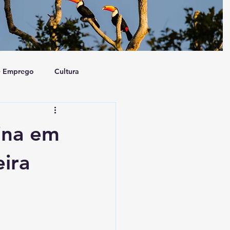
e Emprego
Cultura
a e Sociedade
Artigo
ina em
eira